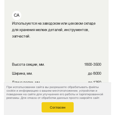
СА
Используются на заводском или цеховом складе
для хранения мелких деталей, инструментов,
запчастей.
Высота секции, мм.
1800-3500
Ширина, мм.
до 8000
Длина полки, мм.
до 1250
При использовании сайта вы разрешаете обрабатывать файлы
cookie и информацию о вашем местоположении, устройстве и
Глубина, мм.
200-900
поведении на сайте для улучшения его работы и таргетированной
рекламы. Для отказа от обработки данных просто закройте сайт.
Нагрузка на полку, кг.
до 80
Согласен
На секцию, кг.
до 960