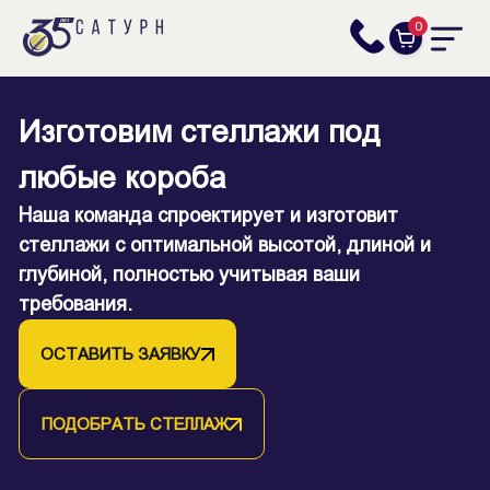
0
Эффективное решение для
Изготовим стеллажи под
хранения коробов
любые короба
Передвижные стеллажи позволят оптимально
Наша команда спроектирует и изготовит
использовать пространство, увеличивая
стеллажи с оптимальной высотой, длиной и
вместительность и упрощая доступ к нужным
глубиной, полностью учитывая ваши
коробам.
требования.
ОСТАВИТЬ ЗАЯВКУ
ОСТАВИТЬ ЗАЯВКУ
ПОДОБРАТЬ СТЕЛЛАЖ
ПОДОБРАТЬ СТЕЛЛАЖ