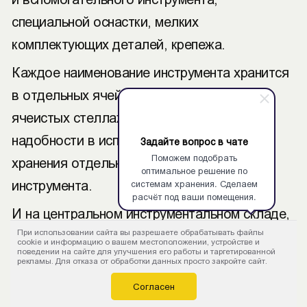
специальной оснастки, мелких
комплектующих деталей, крепежа.
Каждое наименование инструмента хранится
в отдельных ячейках, при использовании
ячеистых стеллажей ящики нет особой
надобности в использовании ящиков для
Задайте вопрос в чате
Поможем подобрать
хранения отдельных наименований
оптимальное решение по
системам хранения. Сделаем
инструмента.
расчёт под ваши помещения.
И на центральном инструментальном складе,
При использовании сайта вы разрешаете обрабатывать файлы
в ИРК хранение в отдельных ячейках
cookie и информацию о вашем местоположении, устройстве и
поведении на сайте для улучшения его работы и таргетированной
способствует организации простого и четкого
рекламы. Для отказа от обработки данных просто закройте сайт.
учета. В ИРК упрощается подбор комплекта
Согласен
сменного инструмента по сменно-суточным