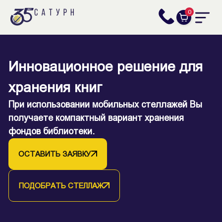
0
Каждая книга найдет своё
Инновационное решение для
место на полке
хранения книг
Металлические библиотечные стеллажи
При использовании мобильных стеллажей Вы
используются в хранилищах и читальных залах.
получаете компактный вариант хранения
Обеспечивают легкий и быстрый доступ
фондов библиотеки.
к книгам или документам.
ОСТАВИТЬ ЗАЯВКУ
ОСТАВИТЬ ЗАЯВКУ
ПОДОБРАТЬ СТЕЛЛАЖ
ПОДОБРАТЬ СТЕЛЛАЖ