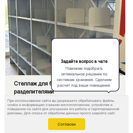
Задайте вопрос в чате
Поможем подобрать
оптимальное решение по
системам хранения. Сделаем
Стеллаж для библиотеки с подвижными
расчёт под ваши помещения.
разделителями
При использовании сайта вы разрешаете обрабатывать файлы
СА
cookie и информацию о вашем местоположении, устройстве и
поведении на сайте для улучшения его работы и таргетированной
Съемный разделитель можно перемещать по всей
рекламы. Для отказа от обработки данных просто закройте сайт.
длине полки библиотечного стеллажа, что
Согласен
позволет легко менять ширину ячейки. На одной