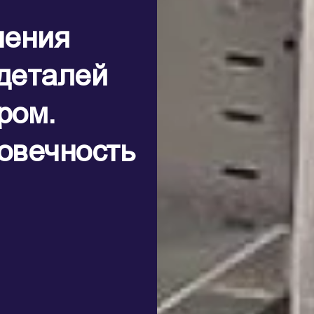
нения
деталей
ром.
овечность